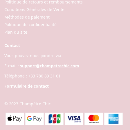
Politique de retours et remboursements
Conditions Générales de Vente
Méthodes de paiement
Politique de confidentialité
Plan du site
Contact
Vous pouvez nous joindre via :
E-mail :
support@champetrechic.com
Téléphone : +33 780 89 31 01
Formulaire de contact
© 2023
Champêtre Chic
.