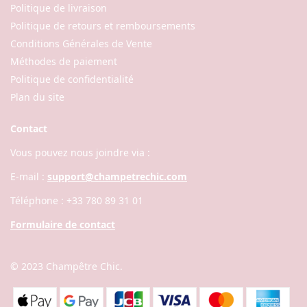
Politique de livraison
Politique de retours et remboursements
Conditions Générales de Vente
Méthodes de paiement
Politique de confidentialité
Plan du site
Contact
Vous pouvez nous joindre via :
E-mail :
support@champetrechic.com
Téléphone : +33 780 89 31 01
Formulaire de contact
© 2023
Champêtre Chic
.