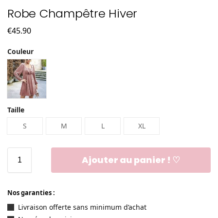
Robe Champêtre Hiver
€
45.90
Couleur
Taille
S
M
L
XL
Ajouter au panier ! ♡
Nos garanties :
Livraison offerte sans minimum d’achat